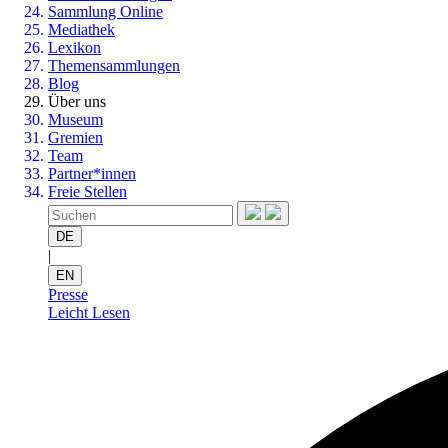
Sammlung Online
Mediathek
Lexikon
Themensammlungen
Blog
Über uns
Museum
Gremien
Team
Partner*innen
Freie Stellen
DE
|
EN
Presse
Leicht Lesen