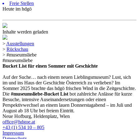
Freie Stellen
Heute im hdgö
Inhalte werden geladen
>
Ausstellungen
>
Rückschau
>
#museumsliebe
#museumsliebe
Bucket List für einen Sommer mit Geschichte
Auf der Suche… nach einem neuen Lieblingsmuseum? Lust, sich
im und ins Haus der Geschichte Österreich zu verlieben? Im
Sommer 2025 brachte das hdgö frischen Wind in die Zeitgeschichte.
Die
#museumsliebe-Bucket List
bot zahlreiche Anlässe für kurze
Besuche, intensive Auseinandersetzungen oder einen
Perspektivwechsel an einem lauen Donnerstagabend – im Juli und
August ab 18 Uhr bei freiem Eintritt.
Neue Hofburg, Heldenplatz, Wien
office@hdgoe.at
+43 (1) 534 10 – 805
Impressum
Datenschutz