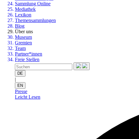
Sammlung Online
Mediathek
Lexikon
Themensammlungen
Blog
Über uns
Museum
Gremien
Team
Partner*innen
Freie Stellen
DE
|
EN
Presse
Leicht Lesen