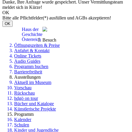
Danke, Ihre Anfrage wurde gespeichert. Unser Vermittlungsteam
meldet sich in Kürze!
OK
Bitte alle Pflichtfelder(*) ausfüllen und AGBs akzeptieren!
OK
Haus der
Geschichte
Österreich
Besuch
Öffnungszeiten & Preise
Anfahrt & Kontakt
Online Tickets
Audio Guides
Programm buchen
Barrierefreiheit
Ausstellungen
Aktuell im Museum
Vorschau
Rückschau
hdgö on tour
Bücher und Kataloge
Künstlerische Projekte
Programm
Kalender
Schulen
Kinder und Jugendliche