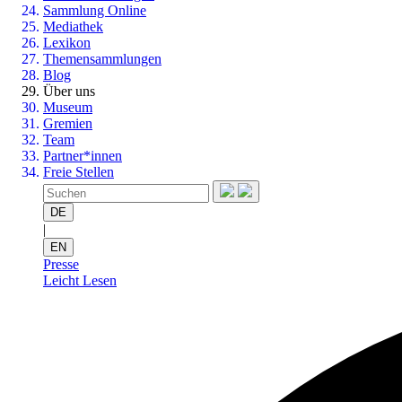
Sammlung Online
Mediathek
Lexikon
Themensammlungen
Blog
Über uns
Museum
Gremien
Team
Partner*innen
Freie Stellen
DE
|
EN
Presse
Leicht Lesen