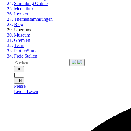
Sammlung Online
Mediathek
Lexikon
Themensammlungen
Blog
Über uns
Museum
Gremien
Team
Partner*innen
Freie Stellen
DE
|
EN
Presse
Leicht Lesen