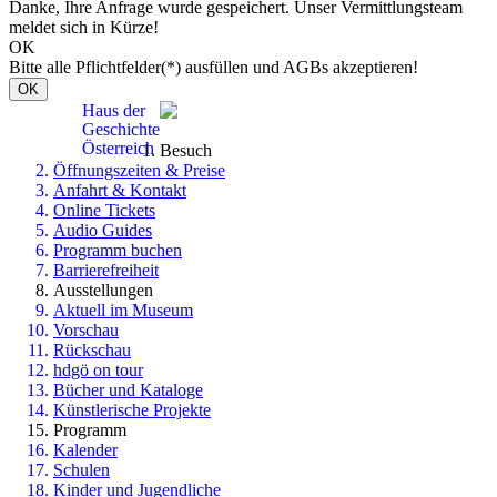
Danke, Ihre Anfrage wurde gespeichert. Unser Vermittlungsteam
meldet sich in Kürze!
OK
Bitte alle Pflichtfelder(*) ausfüllen und AGBs akzeptieren!
OK
Haus der
Geschichte
Österreich
Besuch
Öffnungszeiten & Preise
Anfahrt & Kontakt
Online Tickets
Audio Guides
Programm buchen
Barrierefreiheit
Ausstellungen
Aktuell im Museum
Vorschau
Rückschau
hdgö on tour
Bücher und Kataloge
Künstlerische Projekte
Programm
Kalender
Schulen
Kinder und Jugendliche