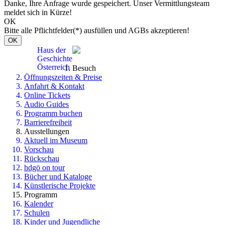
Danke, Ihre Anfrage wurde gespeichert. Unser Vermittlungsteam
meldet sich in Kürze!
OK
Bitte alle Pflichtfelder(*) ausfüllen und AGBs akzeptieren!
OK
Haus der
Geschichte
Österreich
Besuch
Öffnungszeiten & Preise
Anfahrt & Kontakt
Online Tickets
Audio Guides
Programm buchen
Barrierefreiheit
Ausstellungen
Aktuell im Museum
Vorschau
Rückschau
hdgö on tour
Bücher und Kataloge
Künstlerische Projekte
Programm
Kalender
Schulen
Kinder und Jugendliche