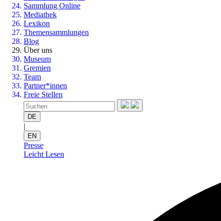
Sammlung Online
Mediathek
Lexikon
Themensammlungen
Blog
Über uns
Museum
Gremien
Team
Partner*innen
Freie Stellen
DE
|
EN
Presse
Leicht Lesen