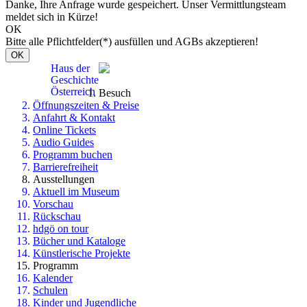
Danke, Ihre Anfrage wurde gespeichert. Unser Vermittlungsteam
meldet sich in Kürze!
OK
Bitte alle Pflichtfelder(*) ausfüllen und AGBs akzeptieren!
OK
Haus der
Geschichte
Österreich
Besuch
Öffnungszeiten & Preise
Anfahrt & Kontakt
Online Tickets
Audio Guides
Programm buchen
Barrierefreiheit
Ausstellungen
Aktuell im Museum
Vorschau
Rückschau
hdgö on tour
Bücher und Kataloge
Künstlerische Projekte
Programm
Kalender
Schulen
Kinder und Jugendliche