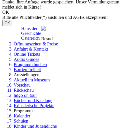
Danke, Ihre Anfrage wurde gespeichert. Unser Vermittlungsteam
meldet sich in Kürze!
OK
Bitte alle Pflichtfelder(*) ausfüllen und AGBs akzeptieren!
OK
Haus der
Geschichte
Österreich
Besuch
Öffnungszeiten & Preise
Anfahrt & Kontakt
Online Tickets
Audio Guides
Programm buchen
Barrierefreiheit
Ausstellungen
Aktuell im Museum
Vorschau
Rückschau
hdgö on tour
Bücher und Kataloge
Künstlerische Projekte
Programm
Kalender
Schulen
Kinder und Jugendliche