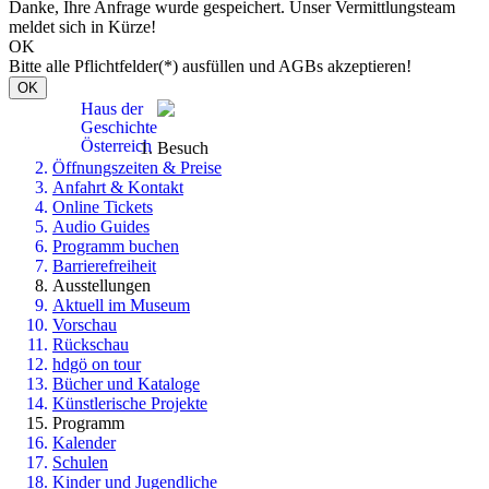
Danke, Ihre Anfrage wurde gespeichert. Unser Vermittlungsteam
meldet sich in Kürze!
OK
Bitte alle Pflichtfelder(*) ausfüllen und AGBs akzeptieren!
OK
Haus der
Geschichte
Österreich
Besuch
Öffnungszeiten & Preise
Anfahrt & Kontakt
Online Tickets
Audio Guides
Programm buchen
Barrierefreiheit
Ausstellungen
Aktuell im Museum
Vorschau
Rückschau
hdgö on tour
Bücher und Kataloge
Künstlerische Projekte
Programm
Kalender
Schulen
Kinder und Jugendliche