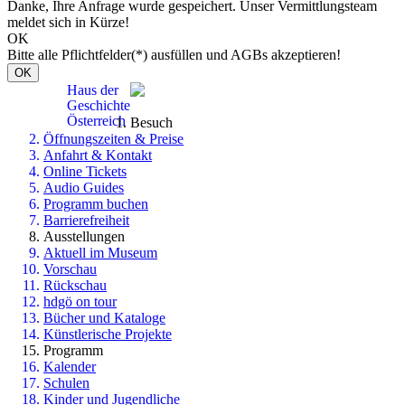
Danke, Ihre Anfrage wurde gespeichert. Unser Vermittlungsteam
meldet sich in Kürze!
OK
Bitte alle Pflichtfelder(*) ausfüllen und AGBs akzeptieren!
OK
Haus der
Geschichte
Österreich
Besuch
Öffnungszeiten & Preise
Anfahrt & Kontakt
Online Tickets
Audio Guides
Programm buchen
Barrierefreiheit
Ausstellungen
Aktuell im Museum
Vorschau
Rückschau
hdgö on tour
Bücher und Kataloge
Künstlerische Projekte
Programm
Kalender
Schulen
Kinder und Jugendliche