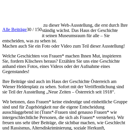
INFO
Herzlich willkommen zu dieser Web-Ausstellung, die erst durch Ihre
Alle Beiträge
30 / 150
Beiträge entsteht und ständig wächst. Das Haus der Geschichte
Österreich öffnet damit seinen Museumsraum für alle – Sie
entscheiden, was zu sehen ist.
Machen auch Sie ein Foto oder Video zum Teil dieser Ausstellung!
Welche Geschichten von Frauen* machen Ihnen Mut, inspirieren
Sie, fordern Klischees heraus? Erzählen Sie uns eine Geschichte
anhand eines Fotos, eines Videos oder der Aufnahme eines
Gegenstandes!
Ihre Beiträge sind auch im Haus der Geschichte Österreich am
Wiener Heldenplatz zu sehen. Sofort mit der Veröffentlichung sind
sie Teil der Ausstellung „Neue Zeiten – Österreich seit 1918“.
Wir betonen, dass Frauen* keine eindeutige und einheitliche Gruppe
sind und für Zugehörigkeit nur die eigene Entscheidung
ausschlaggebend ist (Trans*-Frauen sind genauso Frauen* wie
intergeschlechtliche Personen, die sich als Frauen* verstehen). Wir
freuen uns sehr über Beiträge, die sichtbar machen, wie Geschlecht
und Rassismus, Altersdiskriminierung, soziale Herkunft,