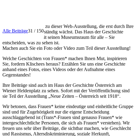
INFO
Herzlich willkommen zu dieser Web-Ausstellung, die erst durch Ihre
Alle Beiträge
31 / 150
Beiträge entsteht und ständig wächst. Das Haus der Geschichte
Österreich öffnet damit seinen Museumsraum für alle – Sie
entscheiden, was zu sehen ist.
Machen auch Sie ein Foto oder Video zum Teil dieser Ausstellung!
Welche Geschichten von Frauen* machen Ihnen Mut, inspirieren
Sie, fordern Klischees heraus? Erzählen Sie uns eine Geschichte
anhand eines Fotos, eines Videos oder der Aufnahme eines
Gegenstandes!
Ihre Beiträge sind auch im Haus der Geschichte Österreich am
Wiener Heldenplatz zu sehen. Sofort mit der Veröffentlichung sind
sie Teil der Ausstellung „Neue Zeiten – Österreich seit 1918“.
Wir betonen, dass Frauen* keine eindeutige und einheitliche Gruppe
sind und für Zugehörigkeit nur die eigene Entscheidung
ausschlaggebend ist (Trans*-Frauen sind genauso Frauen* wie
intergeschlechtliche Personen, die sich als Frauen* verstehen). Wir
freuen uns sehr über Beiträge, die sichtbar machen, wie Geschlecht
und Rassismus, Altersdiskriminierung, soziale Herkunft,