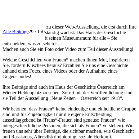
INFO
Herzlich willkommen zu dieser Web-Ausstellung, die erst durch Ihre
Alle Beiträge
29 / 150
Beiträge entsteht und ständig wächst. Das Haus der Geschichte
Österreich öffnet damit seinen Museumsraum für alle – Sie
entscheiden, was zu sehen ist.
Machen auch Sie ein Foto oder Video zum Teil dieser Ausstellung!
Welche Geschichten von Frauen* machen Ihnen Mut, inspirieren
Sie, fordern Klischees heraus? Erzählen Sie uns eine Geschichte
anhand eines Fotos, eines Videos oder der Aufnahme eines
Gegenstandes!
Ihre Beiträge sind auch im Haus der Geschichte Österreich am
Wiener Heldenplatz zu sehen. Sofort mit der Veröffentlichung sind
sie Teil der Ausstellung „Neue Zeiten – Österreich seit 1918“.
Wir betonen, dass Frauen* keine eindeutige und einheitliche Gruppe
sind und für Zugehörigkeit nur die eigene Entscheidung
ausschlaggebend ist (Trans*-Frauen sind genauso Frauen* wie
intergeschlechtliche Personen, die sich als Frauen* verstehen). Wir
freuen uns sehr über Beiträge, die sichtbar machen, wie Geschlecht
und Rassismus, Altersdiskriminierung, soziale Herkunft,