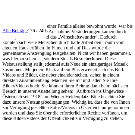
INFO
Dass ein Haus nur von einer Familie alleine bewohnt wurde, war bis
Alle Beiträge
176 / 249
in die 1950er Jahre eine Ausnahme. Veränderungen kamen durch
Förderpolitik, Autos und das „Wirtschaftswunder“. Dadurch
konnten sich viele Menschen durch harte Arbeit den Traum vom
eigenen Haus erfüllen. In Filmen und auf Dias wurde die
gemeinsame Anstrengung festgehalten. Nicht wir haben gesammelt,
was hier zu sehen ist, sondern Sie als BesucherInnen. Diese
Webausstellung stellt jedesmal aufs Neue ein einzigartiges Mosaik
zusammen. Mit jedem Klick auf ein Plus erweitert sich das Bild.
Videos und Bilder, die nebeneinander stehen, stehen in einem
direkten Zusammenhang. Machen Sie mit und laden Sie Ihre
Bilder/Videos hoch. Sie können Ihren Beitrag dann beim nächsten
Besuch in unserer Ausstellung sehen: „Aufbruch ins Ungewisse –
Österreich seit 1918“ am Wiener Heldenplatz. Bitte beachten Sie
dazu unsere Nutzungsbedingungen. Wichtig ist, dass die von Ihnen
zur Verfügung gestellten Fotos/Videos in Österreich aufgenommen
wurden und dass Sie über die erforderlichen Rechte verfügen, um
diese Bilder/Videos der Öffentlichkeit zur Verfügung zu stellen.