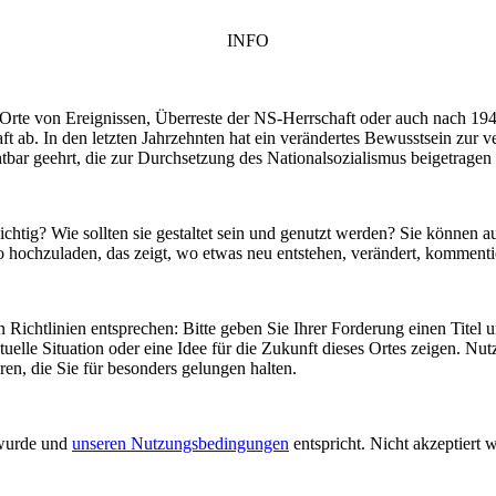
INFO
– Orte von Ereignissen, Überreste der NS-Herrschaft oder auch nach 19
t ab. In den letzten Jahrzehnten hat ein verändertes Bewusstsein zur 
tbar geehrt, die zur Durchsetzung des Nationalsozialismus beigetrage
htig? Wie sollten sie gestaltet sein und genutzt werden? Sie können au
to hochzuladen, das zeigt, wo etwas neu entstehen, verändert, kommentie
en Richtlinien entsprechen: Bitte geben Sie Ihrer Forderung einen Tite
elle Situation oder eine Idee für die Zukunft dieses Ortes zeigen. Nu
n, die Sie für besonders gelungen halten.
 wurde und
unseren Nutzungsbedingungen
entspricht. Nicht akzeptiert 