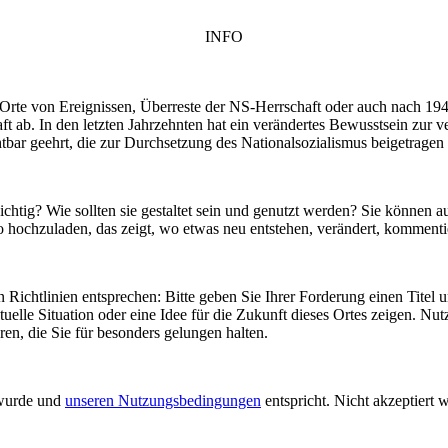
INFO
– Orte von Ereignissen, Überreste der NS-Herrschaft oder auch nach 19
t ab. In den letzten Jahrzehnten hat ein verändertes Bewusstsein zur 
tbar geehrt, die zur Durchsetzung des Nationalsozialismus beigetrage
htig? Wie sollten sie gestaltet sein und genutzt werden? Sie können au
to hochzuladen, das zeigt, wo etwas neu entstehen, verändert, kommentie
en Richtlinien entsprechen: Bitte geben Sie Ihrer Forderung einen Tite
elle Situation oder eine Idee für die Zukunft dieses Ortes zeigen. Nu
n, die Sie für besonders gelungen halten.
 wurde und
unseren Nutzungsbedingungen
entspricht. Nicht akzeptiert 