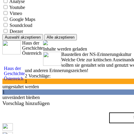
Analyse
Youtube
Vimeo
Google Maps
Soundcloud
Deezer
Auswahl akzeptieren
Alle akzeptieren
Haus der
Geschichte
Inhalte werden geladen
Österreich
Baustellen der NS-Erinnerungskultur
Welche Orte zur kritischen Auseinand
sollten sie gestaltet sein und genutz
Haus der
und anderen Erinnerungszeichen!
Geschichte
2 Vorschläge:
Österreich
1
umgestaltet werden
1
unverändert bleiben
Vorschlag hinzufügen