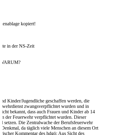
chenablage kopiert!
ute in der NS-Zeit
 WARUM?
und Kinder/Jugendliche geschaffen werden, die
rwehrdienst zwangsverpflichtet wurden und in
 nicht bekannt, dass auch Frauen und Kinder ab 14
 in der Feuerwehr verpflichtet wurden. Dieser
 setzen. Die Zentralwache der Berufsfeuerwehr
es Denkmal, da täglich viele Menschen an diesem Ort
orischer Kommentar des hdgö: Aus Sicht des