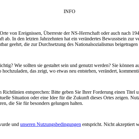
INFO
– Orte von Ereignissen, Überreste der NS-Herrschaft oder auch nach 19
t ab. In den letzten Jahrzehnten hat ein verändertes Bewusstsein zur 
tbar geehrt, die zur Durchsetzung des Nationalsozialismus beigetrage
htig? Wie sollten sie gestaltet sein und genutzt werden? Sie können au
to hochzuladen, das zeigt, wo etwas neu entstehen, verändert, kommentie
en Richtlinien entsprechen: Bitte geben Sie Ihrer Forderung einen Tite
elle Situation oder eine Idee für die Zukunft dieses Ortes zeigen. Nu
n, die Sie für besonders gelungen halten.
 wurde und
unseren Nutzungsbedingungen
entspricht. Nicht akzeptiert 