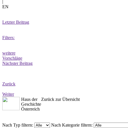
|
EN
Letzter Beitrag
Filters:
weitere
Vorschläge
Nächster Beitrag
Zurück
Weiter
Haus der
Zurück zur Übersicht
Geschichte
Österreich
Nach Typ filtern:
Nach Kategorie filtern: