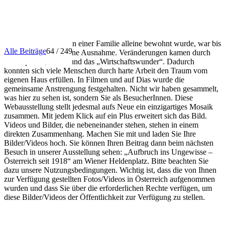
INFO
Dass ein Haus nur von einer Familie alleine bewohnt wurde, war bis
Alle Beiträge
64 / 249
in die 1950er Jahre eine Ausnahme. Veränderungen kamen durch
Förderpolitik, Autos und das „Wirtschaftswunder“. Dadurch
konnten sich viele Menschen durch harte Arbeit den Traum vom
eigenen Haus erfüllen. In Filmen und auf Dias wurde die
gemeinsame Anstrengung festgehalten. Nicht wir haben gesammelt,
was hier zu sehen ist, sondern Sie als BesucherInnen. Diese
Webausstellung stellt jedesmal aufs Neue ein einzigartiges Mosaik
zusammen. Mit jedem Klick auf ein Plus erweitert sich das Bild.
Videos und Bilder, die nebeneinander stehen, stehen in einem
direkten Zusammenhang. Machen Sie mit und laden Sie Ihre
Bilder/Videos hoch. Sie können Ihren Beitrag dann beim nächsten
Besuch in unserer Ausstellung sehen: „Aufbruch ins Ungewisse –
Österreich seit 1918“ am Wiener Heldenplatz. Bitte beachten Sie
dazu unsere Nutzungsbedingungen. Wichtig ist, dass die von Ihnen
zur Verfügung gestellten Fotos/Videos in Österreich aufgenommen
wurden und dass Sie über die erforderlichen Rechte verfügen, um
diese Bilder/Videos der Öffentlichkeit zur Verfügung zu stellen.