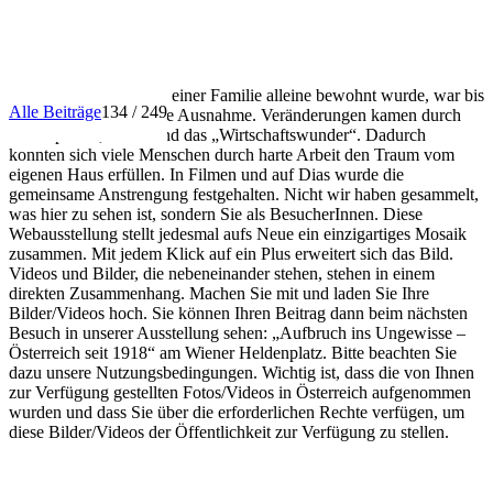
INFO
Dass ein Haus nur von einer Familie alleine bewohnt wurde, war bis
Alle Beiträge
134 / 249
in die 1950er Jahre eine Ausnahme. Veränderungen kamen durch
Förderpolitik, Autos und das „Wirtschaftswunder“. Dadurch
konnten sich viele Menschen durch harte Arbeit den Traum vom
eigenen Haus erfüllen. In Filmen und auf Dias wurde die
gemeinsame Anstrengung festgehalten. Nicht wir haben gesammelt,
was hier zu sehen ist, sondern Sie als BesucherInnen. Diese
Webausstellung stellt jedesmal aufs Neue ein einzigartiges Mosaik
zusammen. Mit jedem Klick auf ein Plus erweitert sich das Bild.
Videos und Bilder, die nebeneinander stehen, stehen in einem
direkten Zusammenhang. Machen Sie mit und laden Sie Ihre
Bilder/Videos hoch. Sie können Ihren Beitrag dann beim nächsten
Besuch in unserer Ausstellung sehen: „Aufbruch ins Ungewisse –
Österreich seit 1918“ am Wiener Heldenplatz. Bitte beachten Sie
dazu unsere Nutzungsbedingungen. Wichtig ist, dass die von Ihnen
zur Verfügung gestellten Fotos/Videos in Österreich aufgenommen
wurden und dass Sie über die erforderlichen Rechte verfügen, um
diese Bilder/Videos der Öffentlichkeit zur Verfügung zu stellen.