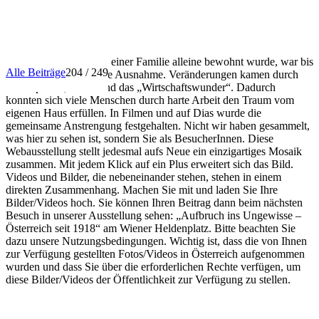
INFO
Dass ein Haus nur von einer Familie alleine bewohnt wurde, war bis
Alle Beiträge
204 / 249
in die 1950er Jahre eine Ausnahme. Veränderungen kamen durch
Förderpolitik, Autos und das „Wirtschaftswunder“. Dadurch
konnten sich viele Menschen durch harte Arbeit den Traum vom
eigenen Haus erfüllen. In Filmen und auf Dias wurde die
gemeinsame Anstrengung festgehalten. Nicht wir haben gesammelt,
was hier zu sehen ist, sondern Sie als BesucherInnen. Diese
Webausstellung stellt jedesmal aufs Neue ein einzigartiges Mosaik
zusammen. Mit jedem Klick auf ein Plus erweitert sich das Bild.
Videos und Bilder, die nebeneinander stehen, stehen in einem
direkten Zusammenhang. Machen Sie mit und laden Sie Ihre
Bilder/Videos hoch. Sie können Ihren Beitrag dann beim nächsten
Besuch in unserer Ausstellung sehen: „Aufbruch ins Ungewisse –
Österreich seit 1918“ am Wiener Heldenplatz. Bitte beachten Sie
dazu unsere Nutzungsbedingungen. Wichtig ist, dass die von Ihnen
zur Verfügung gestellten Fotos/Videos in Österreich aufgenommen
wurden und dass Sie über die erforderlichen Rechte verfügen, um
diese Bilder/Videos der Öffentlichkeit zur Verfügung zu stellen.