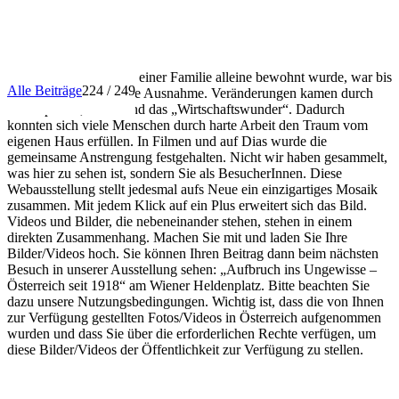
INFO
Dass ein Haus nur von einer Familie alleine bewohnt wurde, war bis
Alle Beiträge
224 / 249
in die 1950er Jahre eine Ausnahme. Veränderungen kamen durch
Förderpolitik, Autos und das „Wirtschaftswunder“. Dadurch
konnten sich viele Menschen durch harte Arbeit den Traum vom
eigenen Haus erfüllen. In Filmen und auf Dias wurde die
gemeinsame Anstrengung festgehalten. Nicht wir haben gesammelt,
was hier zu sehen ist, sondern Sie als BesucherInnen. Diese
Webausstellung stellt jedesmal aufs Neue ein einzigartiges Mosaik
zusammen. Mit jedem Klick auf ein Plus erweitert sich das Bild.
Videos und Bilder, die nebeneinander stehen, stehen in einem
direkten Zusammenhang. Machen Sie mit und laden Sie Ihre
Bilder/Videos hoch. Sie können Ihren Beitrag dann beim nächsten
Besuch in unserer Ausstellung sehen: „Aufbruch ins Ungewisse –
Österreich seit 1918“ am Wiener Heldenplatz. Bitte beachten Sie
dazu unsere Nutzungsbedingungen. Wichtig ist, dass die von Ihnen
zur Verfügung gestellten Fotos/Videos in Österreich aufgenommen
wurden und dass Sie über die erforderlichen Rechte verfügen, um
diese Bilder/Videos der Öffentlichkeit zur Verfügung zu stellen.