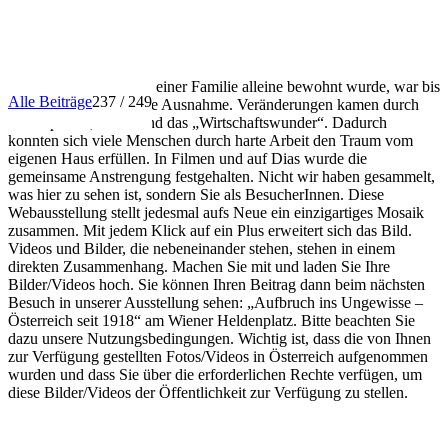
INFO
Dass ein Haus nur von einer Familie alleine bewohnt wurde, war bis
Alle Beiträge
237 / 249
in die 1950er Jahre eine Ausnahme. Veränderungen kamen durch
Förderpolitik, Autos und das „Wirtschaftswunder“. Dadurch
konnten sich viele Menschen durch harte Arbeit den Traum vom
eigenen Haus erfüllen. In Filmen und auf Dias wurde die
gemeinsame Anstrengung festgehalten. Nicht wir haben gesammelt,
was hier zu sehen ist, sondern Sie als BesucherInnen. Diese
Webausstellung stellt jedesmal aufs Neue ein einzigartiges Mosaik
zusammen. Mit jedem Klick auf ein Plus erweitert sich das Bild.
Videos und Bilder, die nebeneinander stehen, stehen in einem
direkten Zusammenhang. Machen Sie mit und laden Sie Ihre
Bilder/Videos hoch. Sie können Ihren Beitrag dann beim nächsten
Besuch in unserer Ausstellung sehen: „Aufbruch ins Ungewisse –
Österreich seit 1918“ am Wiener Heldenplatz. Bitte beachten Sie
dazu unsere Nutzungsbedingungen. Wichtig ist, dass die von Ihnen
zur Verfügung gestellten Fotos/Videos in Österreich aufgenommen
wurden und dass Sie über die erforderlichen Rechte verfügen, um
diese Bilder/Videos der Öffentlichkeit zur Verfügung zu stellen.