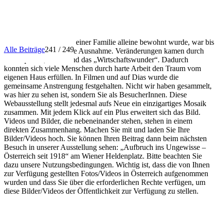
INFO
Dass ein Haus nur von einer Familie alleine bewohnt wurde, war bis
Alle Beiträge
241 / 249
in die 1950er Jahre eine Ausnahme. Veränderungen kamen durch
Förderpolitik, Autos und das „Wirtschaftswunder“. Dadurch
konnten sich viele Menschen durch harte Arbeit den Traum vom
eigenen Haus erfüllen. In Filmen und auf Dias wurde die
gemeinsame Anstrengung festgehalten. Nicht wir haben gesammelt,
was hier zu sehen ist, sondern Sie als BesucherInnen. Diese
Webausstellung stellt jedesmal aufs Neue ein einzigartiges Mosaik
zusammen. Mit jedem Klick auf ein Plus erweitert sich das Bild.
Videos und Bilder, die nebeneinander stehen, stehen in einem
direkten Zusammenhang. Machen Sie mit und laden Sie Ihre
Bilder/Videos hoch. Sie können Ihren Beitrag dann beim nächsten
Besuch in unserer Ausstellung sehen: „Aufbruch ins Ungewisse –
Österreich seit 1918“ am Wiener Heldenplatz. Bitte beachten Sie
dazu unsere Nutzungsbedingungen. Wichtig ist, dass die von Ihnen
zur Verfügung gestellten Fotos/Videos in Österreich aufgenommen
wurden und dass Sie über die erforderlichen Rechte verfügen, um
diese Bilder/Videos der Öffentlichkeit zur Verfügung zu stellen.