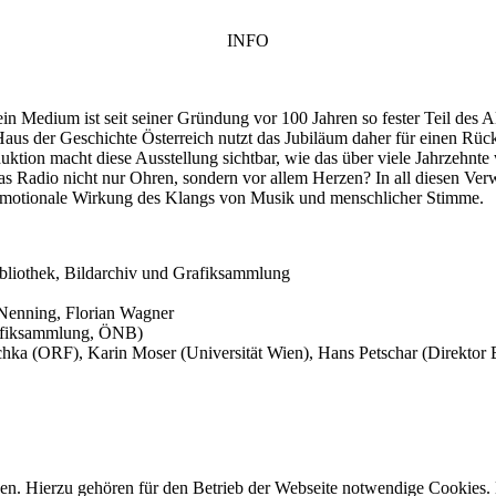
INFO
 Medium ist seit seiner Gründung vor 100 Jahren so fester Teil des All
s der Geschichte Österreich nutzt das Jubiläum daher für einen Rückbli
ktion macht diese Ausstellung sichtbar, wie das über viele Jahrzehnte
as Radio nicht nur Ohren, sondern vor allem Herzen? In all diesen Ver
 emotionale Wirkung des Klangs von Musik und menschlicher Stimme.
bibliothek, Bildarchiv und Grafiksammlung
 Nenning, Florian Wagner
Grafiksammlung, ÖNB)
schka (ORF), Karin Moser (Universität Wien), Hans Petschar (Direktor
n. Hierzu gehören für den Betrieb der Webseite notwendige Cookies. 