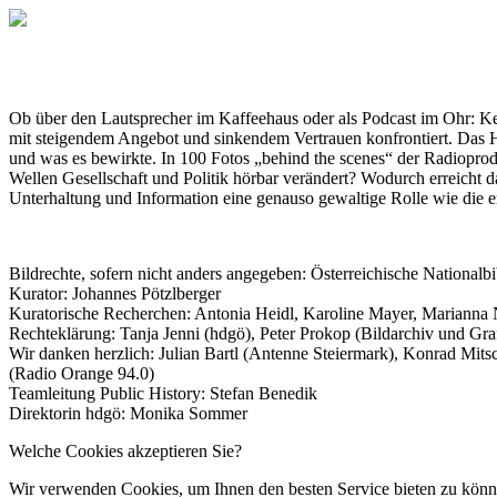
Ob über den Lautsprecher im Kaffeehaus oder als Podcast im Ohr: Kein
mit steigendem Angebot und sinkendem Vertrauen konfrontiert. Das Hau
und was es bewirkte. In 100 Fotos „behind the scenes“ der Radioprodu
Wellen Gesellschaft und Politik hörbar verändert? Wodurch erreicht d
Unterhaltung und Information eine genauso gewaltige Rolle wie die
Bildrechte, sofern nicht anders angegeben: Österreichische National
Kurator: Johannes Pötzlberger
Kuratorische Recherchen: Antonia Heidl, Karoline Mayer, Marianna
Rechteklärung: Tanja Jenni (hdgö), Peter Prokop (Bildarchiv und 
Wir danken herzlich: Julian Bartl (Antenne Steiermark), Konrad Mit
(Radio Orange 94.0)
Teamleitung Public History: Stefan Benedik
Direktorin hdgö: Monika Sommer
Welche Cookies akzeptieren Sie?
Wir verwenden Cookies, um Ihnen den besten Service bieten zu könne