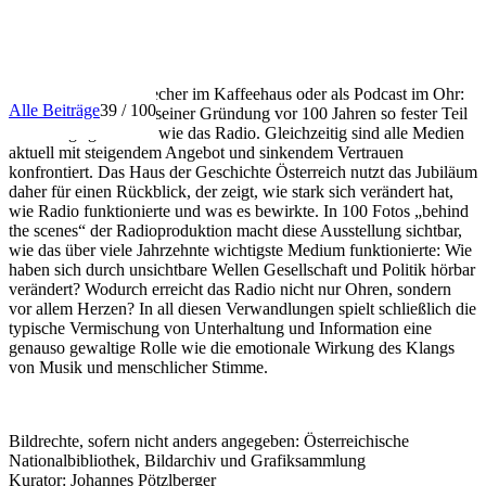
INFO
Ob über den Lautsprecher im Kaffeehaus oder als Podcast im Ohr:
Alle Beiträge
39 / 100
Kein Medium ist seit seiner Gründung vor 100 Jahren so fester Teil
des Alltags geblieben wie das Radio. Gleichzeitig sind alle Medien
aktuell mit steigendem Angebot und sinkendem Vertrauen
konfrontiert. Das Haus der Geschichte Österreich nutzt das Jubiläum
daher für einen Rückblick, der zeigt, wie stark sich verändert hat,
wie Radio funktionierte und was es bewirkte. In 100 Fotos „behind
the scenes“ der Radioproduktion macht diese Ausstellung sichtbar,
wie das über viele Jahrzehnte wichtigste Medium funktionierte: Wie
haben sich durch unsichtbare Wellen Gesellschaft und Politik hörbar
verändert? Wodurch erreicht das Radio nicht nur Ohren, sondern
vor allem Herzen? In all diesen Verwandlungen spielt schließlich die
typische Vermischung von Unterhaltung und Information eine
genauso gewaltige Rolle wie die emotionale Wirkung des Klangs
von Musik und menschlicher Stimme.
Bildrechte, sofern nicht anders angegeben: Österreichische
Nationalbibliothek, Bildarchiv und Grafiksammlung
Kurator: Johannes Pötzlberger