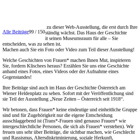
INFO
Herzlich willkommen zu dieser Web-Ausstellung, die erst durch Ihre
Alle Beiträge
99 / 150
Beiträge entsteht und ständig wächst. Das Haus der Geschichte
Österreich öffnet damit seinen Museumsraum für alle – Sie
entscheiden, was zu sehen ist.
Machen auch Sie ein Foto oder Video zum Teil dieser Ausstellung!
Welche Geschichten von Frauen* machen Ihnen Mut, inspirieren
Sie, fordern Klischees heraus? Erzählen Sie uns eine Geschichte
anhand eines Fotos, eines Videos oder der Aufnahme eines
Gegenstandes!
Ihre Beiträge sind auch im Haus der Geschichte Österreich am
Wiener Heldenplatz zu sehen. Sofort mit der Veröffentlichung sind
sie Teil der Ausstellung „Neue Zeiten – Österreich seit 1918“.
Wir betonen, dass Frauen* keine eindeutige und einheitliche Gruppe
sind und für Zugehörigkeit nur die eigene Entscheidung
ausschlaggebend ist (Trans*-Frauen sind genauso Frauen* wie
intergeschlechtliche Personen, die sich als Frauen* verstehen). Wir
freuen uns sehr über Beiträge, die sichtbar machen, wie Geschlecht
und Rassismus, Altersdiskriminierung, soziale Herkunft,