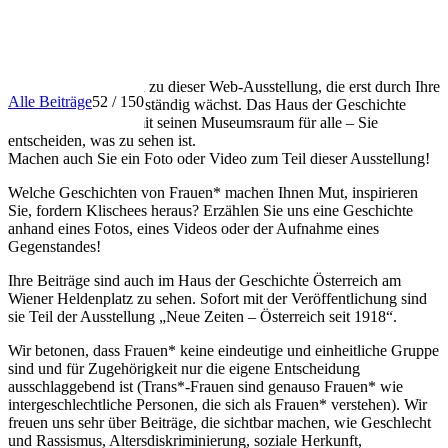
INFO
Herzlich willkommen zu dieser Web-Ausstellung, die erst durch Ihre
Alle Beiträge
52 / 150
Beiträge entsteht und ständig wächst. Das Haus der Geschichte
Österreich öffnet damit seinen Museumsraum für alle – Sie
entscheiden, was zu sehen ist.
Machen auch Sie ein Foto oder Video zum Teil dieser Ausstellung!
Welche Geschichten von Frauen* machen Ihnen Mut, inspirieren
Sie, fordern Klischees heraus? Erzählen Sie uns eine Geschichte
anhand eines Fotos, eines Videos oder der Aufnahme eines
Gegenstandes!
Ihre Beiträge sind auch im Haus der Geschichte Österreich am
Wiener Heldenplatz zu sehen. Sofort mit der Veröffentlichung sind
sie Teil der Ausstellung „Neue Zeiten – Österreich seit 1918“.
Wir betonen, dass Frauen* keine eindeutige und einheitliche Gruppe
sind und für Zugehörigkeit nur die eigene Entscheidung
ausschlaggebend ist (Trans*-Frauen sind genauso Frauen* wie
intergeschlechtliche Personen, die sich als Frauen* verstehen). Wir
freuen uns sehr über Beiträge, die sichtbar machen, wie Geschlecht
und Rassismus, Altersdiskriminierung, soziale Herkunft,