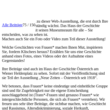
INFO
Herzlich willkommen zu dieser Web-Ausstellung, die erst durch Ihre
Alle Beiträge
75 / 150
Beiträge entsteht und ständig wächst. Das Haus der Geschichte
Österreich öffnet damit seinen Museumsraum für alle – Sie
entscheiden, was zu sehen ist.
Machen auch Sie ein Foto oder Video zum Teil dieser Ausstellung!
Welche Geschichten von Frauen* machen Ihnen Mut, inspirieren
Sie, fordern Klischees heraus? Erzählen Sie uns eine Geschichte
anhand eines Fotos, eines Videos oder der Aufnahme eines
Gegenstandes!
Ihre Beiträge sind auch im Haus der Geschichte Österreich am
Wiener Heldenplatz zu sehen. Sofort mit der Veröffentlichung sind
sie Teil der Ausstellung „Neue Zeiten – Österreich seit 1918“.
Wir betonen, dass Frauen* keine eindeutige und einheitliche Gruppe
sind und für Zugehörigkeit nur die eigene Entscheidung
ausschlaggebend ist (Trans*-Frauen sind genauso Frauen* wie
intergeschlechtliche Personen, die sich als Frauen* verstehen). Wir
freuen uns sehr über Beiträge, die sichtbar machen, wie Geschlecht
und Rassismus, Altersdiskriminierung, soziale Herkunft,