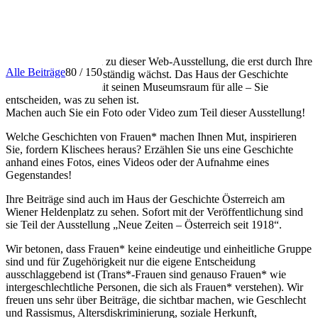
INFO
Herzlich willkommen zu dieser Web-Ausstellung, die erst durch Ihre
Alle Beiträge
80 / 150
Beiträge entsteht und ständig wächst. Das Haus der Geschichte
Österreich öffnet damit seinen Museumsraum für alle – Sie
entscheiden, was zu sehen ist.
Machen auch Sie ein Foto oder Video zum Teil dieser Ausstellung!
Welche Geschichten von Frauen* machen Ihnen Mut, inspirieren
Sie, fordern Klischees heraus? Erzählen Sie uns eine Geschichte
anhand eines Fotos, eines Videos oder der Aufnahme eines
Gegenstandes!
Ihre Beiträge sind auch im Haus der Geschichte Österreich am
Wiener Heldenplatz zu sehen. Sofort mit der Veröffentlichung sind
sie Teil der Ausstellung „Neue Zeiten – Österreich seit 1918“.
Wir betonen, dass Frauen* keine eindeutige und einheitliche Gruppe
sind und für Zugehörigkeit nur die eigene Entscheidung
ausschlaggebend ist (Trans*-Frauen sind genauso Frauen* wie
intergeschlechtliche Personen, die sich als Frauen* verstehen). Wir
freuen uns sehr über Beiträge, die sichtbar machen, wie Geschlecht
und Rassismus, Altersdiskriminierung, soziale Herkunft,