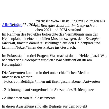
INFO
Herzlich willkommen zu dieser Web-Ausstellung mit Beiträgen aus
Alle Beiträge
27 / 204
dem Vermittlungsprojekt
Bewegtes Museum: Im Gespräch am
Heldenplatz
, das zwischen 2021 und 2024 stattfand.
Im Rahmen des Projektes beforschte das Vermittlungsteam den
Heldenplatz mit einem mobilen Museumswagen, dem
Bewegten
Museum
, brachte darauf Ausstellungen auf den Heldenplatz und
kam mit Nutzer*innen des Platzes ins Gespräch.
Im Fokus standen drei Fragen: Was machst du am Heldenplatz? Was
bedeutet der Heldenplatz für dich? Was wünscht du dir am
Heldenplatz?
Die Antworten konnten in drei unterschiedlichen Medien
hinterlassen werden:
- Fotos von Beiträger*innen mit ihren geschriebenen Antworten
- Zeichnungen auf vorgedruckten Skizzen des Heldenplatzes
- Aufnahmen von Audiostatements
In dieser Ausstellung sind alle Beiträge aus dem Projekt