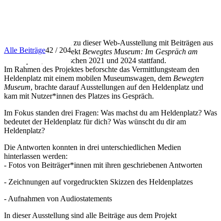
INFO
Herzlich willkommen zu dieser Web-Ausstellung mit Beiträgen aus
Alle Beiträge
42 / 204
dem Vermittlungsprojekt
Bewegtes Museum: Im Gespräch am
Heldenplatz
, das zwischen 2021 und 2024 stattfand.
Im Rahmen des Projektes beforschte das Vermittlungsteam den
Heldenplatz mit einem mobilen Museumswagen, dem
Bewegten
Museum
, brachte darauf Ausstellungen auf den Heldenplatz und
kam mit Nutzer*innen des Platzes ins Gespräch.
Im Fokus standen drei Fragen: Was machst du am Heldenplatz? Was
bedeutet der Heldenplatz für dich? Was wünscht du dir am
Heldenplatz?
Die Antworten konnten in drei unterschiedlichen Medien
hinterlassen werden:
- Fotos von Beiträger*innen mit ihren geschriebenen Antworten
- Zeichnungen auf vorgedruckten Skizzen des Heldenplatzes
- Aufnahmen von Audiostatements
In dieser Ausstellung sind alle Beiträge aus dem Projekt