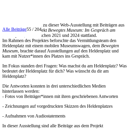
INFO
Herzlich willkommen zu dieser Web-Ausstellung mit Beiträgen aus
Alle Beiträge
55 / 204
dem Vermittlungsprojekt
Bewegtes Museum: Im Gespräch am
Heldenplatz
, das zwischen 2021 und 2024 stattfand.
Im Rahmen des Projektes beforschte das Vermittlungsteam den
Heldenplatz mit einem mobilen Museumswagen, dem
Bewegten
Museum
, brachte darauf Ausstellungen auf den Heldenplatz und
kam mit Nutzer*innen des Platzes ins Gespräch.
Im Fokus standen drei Fragen: Was machst du am Heldenplatz? Was
bedeutet der Heldenplatz für dich? Was wünscht du dir am
Heldenplatz?
Die Antworten konnten in drei unterschiedlichen Medien
hinterlassen werden:
- Fotos von Beiträger*innen mit ihren geschriebenen Antworten
- Zeichnungen auf vorgedruckten Skizzen des Heldenplatzes
- Aufnahmen von Audiostatements
In dieser Ausstellung sind alle Beiträge aus dem Projekt