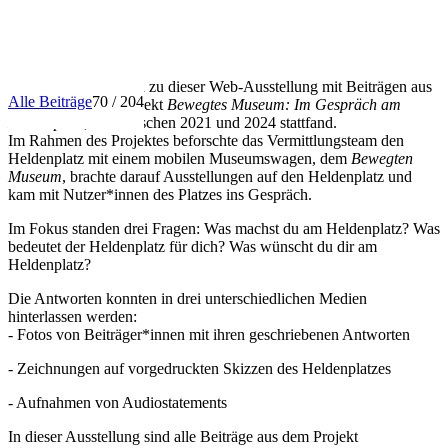
INFO
Herzlich willkommen zu dieser Web-Ausstellung mit Beiträgen aus
Alle Beiträge
70 / 204
dem Vermittlungsprojekt
Bewegtes Museum: Im Gespräch am
Heldenplatz
, das zwischen 2021 und 2024 stattfand.
Im Rahmen des Projektes beforschte das Vermittlungsteam den
Heldenplatz mit einem mobilen Museumswagen, dem
Bewegten
Museum
, brachte darauf Ausstellungen auf den Heldenplatz und
kam mit Nutzer*innen des Platzes ins Gespräch.
Im Fokus standen drei Fragen: Was machst du am Heldenplatz? Was
bedeutet der Heldenplatz für dich? Was wünscht du dir am
Heldenplatz?
Die Antworten konnten in drei unterschiedlichen Medien
hinterlassen werden:
- Fotos von Beiträger*innen mit ihren geschriebenen Antworten
- Zeichnungen auf vorgedruckten Skizzen des Heldenplatzes
- Aufnahmen von Audiostatements
In dieser Ausstellung sind alle Beiträge aus dem Projekt