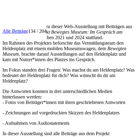
INFO
Herzlich willkommen zu dieser Web-Ausstellung mit Beiträgen aus
Alle Beiträge
134 / 204
dem Vermittlungsprojekt
Bewegtes Museum: Im Gespräch am
Heldenplatz
, das zwischen 2021 und 2024 stattfand.
Im Rahmen des Projektes beforschte das Vermittlungsteam den
Heldenplatz mit einem mobilen Museumswagen, dem
Bewegten
Museum
, brachte darauf Ausstellungen auf den Heldenplatz und
kam mit Nutzer*innen des Platzes ins Gespräch.
Im Fokus standen drei Fragen: Was machst du am Heldenplatz? Was
bedeutet der Heldenplatz für dich? Was wünscht du dir am
Heldenplatz?
Die Antworten konnten in drei unterschiedlichen Medien
hinterlassen werden:
- Fotos von Beiträger*innen mit ihren geschriebenen Antworten
- Zeichnungen auf vorgedruckten Skizzen des Heldenplatzes
- Aufnahmen von Audiostatements
In dieser Ausstellung sind alle Beiträge aus dem Projekt