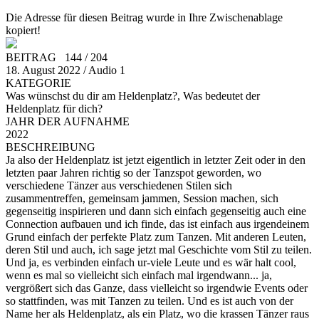
Die Adresse für diesen Beitrag wurde in Ihre Zwischenablage
kopiert!
BEITRAG 144 / 204
18. August 2022 / Audio 1
KATEGORIE
Was wünschst du dir am Heldenplatz?, Was bedeutet der
Heldenplatz für dich?
JAHR DER AUFNAHME
2022
BESCHREIBUNG
Ja also der Heldenplatz ist jetzt eigentlich in letzter Zeit oder in den
letzten paar Jahren richtig so der Tanzspot geworden, wo
verschiedene Tänzer aus verschiedenen Stilen sich
zusammentreffen, gemeinsam jammen, Session machen, sich
gegenseitig inspirieren und dann sich einfach gegenseitig auch eine
Connection aufbauen und ich finde, das ist einfach aus irgendeinem
Grund einfach der perfekte Platz zum Tanzen. Mit anderen Leuten,
deren Stil und auch, ich sage jetzt mal Geschichte vom Stil zu teilen.
Und ja, es verbinden einfach ur-viele Leute und es wär halt cool,
wenn es mal so vielleicht sich einfach mal irgendwann... ja,
vergrößert sich das Ganze, dass vielleicht so irgendwie Events oder
so stattfinden, was mit Tanzen zu teilen. Und es ist auch von der
Name her als Heldenplatz, als ein Platz, wo die krassen Tänzer raus