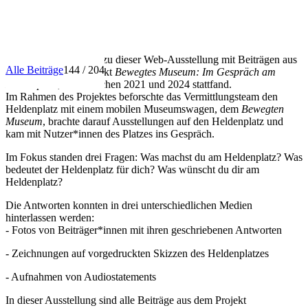
INFO
Herzlich willkommen zu dieser Web-Ausstellung mit Beiträgen aus
Alle Beiträge
144 / 204
dem Vermittlungsprojekt
Bewegtes Museum: Im Gespräch am
Heldenplatz
, das zwischen 2021 und 2024 stattfand.
Im Rahmen des Projektes beforschte das Vermittlungsteam den
Heldenplatz mit einem mobilen Museumswagen, dem
Bewegten
Museum
, brachte darauf Ausstellungen auf den Heldenplatz und
kam mit Nutzer*innen des Platzes ins Gespräch.
Im Fokus standen drei Fragen: Was machst du am Heldenplatz? Was
bedeutet der Heldenplatz für dich? Was wünscht du dir am
Heldenplatz?
Die Antworten konnten in drei unterschiedlichen Medien
hinterlassen werden:
- Fotos von Beiträger*innen mit ihren geschriebenen Antworten
- Zeichnungen auf vorgedruckten Skizzen des Heldenplatzes
- Aufnahmen von Audiostatements
In dieser Ausstellung sind alle Beiträge aus dem Projekt