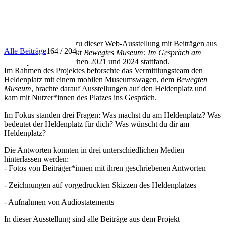
INFO
Herzlich willkommen zu dieser Web-Ausstellung mit Beiträgen aus
Alle Beiträge
164 / 204
dem Vermittlungsprojekt
Bewegtes Museum: Im Gespräch am
Heldenplatz
, das zwischen 2021 und 2024 stattfand.
Im Rahmen des Projektes beforschte das Vermittlungsteam den
Heldenplatz mit einem mobilen Museumswagen, dem
Bewegten
Museum
, brachte darauf Ausstellungen auf den Heldenplatz und
kam mit Nutzer*innen des Platzes ins Gespräch.
Im Fokus standen drei Fragen: Was machst du am Heldenplatz? Was
bedeutet der Heldenplatz für dich? Was wünscht du dir am
Heldenplatz?
Die Antworten konnten in drei unterschiedlichen Medien
hinterlassen werden:
- Fotos von Beiträger*innen mit ihren geschriebenen Antworten
- Zeichnungen auf vorgedruckten Skizzen des Heldenplatzes
- Aufnahmen von Audiostatements
In dieser Ausstellung sind alle Beiträge aus dem Projekt