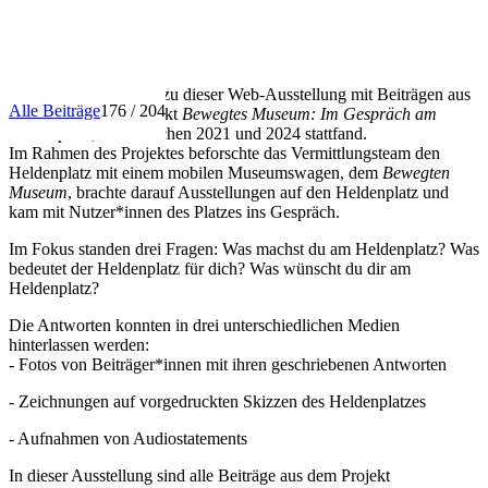
INFO
Herzlich willkommen zu dieser Web-Ausstellung mit Beiträgen aus
Alle Beiträge
176 / 204
dem Vermittlungsprojekt
Bewegtes Museum: Im Gespräch am
Heldenplatz
, das zwischen 2021 und 2024 stattfand.
Im Rahmen des Projektes beforschte das Vermittlungsteam den
Heldenplatz mit einem mobilen Museumswagen, dem
Bewegten
Museum
, brachte darauf Ausstellungen auf den Heldenplatz und
kam mit Nutzer*innen des Platzes ins Gespräch.
Im Fokus standen drei Fragen: Was machst du am Heldenplatz? Was
bedeutet der Heldenplatz für dich? Was wünscht du dir am
Heldenplatz?
Die Antworten konnten in drei unterschiedlichen Medien
hinterlassen werden:
- Fotos von Beiträger*innen mit ihren geschriebenen Antworten
- Zeichnungen auf vorgedruckten Skizzen des Heldenplatzes
- Aufnahmen von Audiostatements
In dieser Ausstellung sind alle Beiträge aus dem Projekt