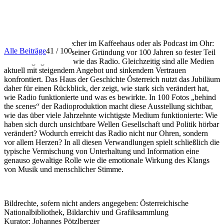
INFO
Ob über den Lautsprecher im Kaffeehaus oder als Podcast im Ohr:
Alle Beiträge
41 / 100
Kein Medium ist seit seiner Gründung vor 100 Jahren so fester Teil
des Alltags geblieben wie das Radio. Gleichzeitig sind alle Medien
aktuell mit steigendem Angebot und sinkendem Vertrauen
konfrontiert. Das Haus der Geschichte Österreich nutzt das Jubiläum
daher für einen Rückblick, der zeigt, wie stark sich verändert hat,
wie Radio funktionierte und was es bewirkte. In 100 Fotos „behind
the scenes“ der Radioproduktion macht diese Ausstellung sichtbar,
wie das über viele Jahrzehnte wichtigste Medium funktionierte: Wie
haben sich durch unsichtbare Wellen Gesellschaft und Politik hörbar
verändert? Wodurch erreicht das Radio nicht nur Ohren, sondern
vor allem Herzen? In all diesen Verwandlungen spielt schließlich die
typische Vermischung von Unterhaltung und Information eine
genauso gewaltige Rolle wie die emotionale Wirkung des Klangs
von Musik und menschlicher Stimme.
Bildrechte, sofern nicht anders angegeben: Österreichische
Nationalbibliothek, Bildarchiv und Grafiksammlung
Kurator: Johannes Pötzlberger