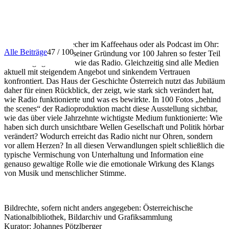
INFO
Ob über den Lautsprecher im Kaffeehaus oder als Podcast im Ohr:
Alle Beiträge
47 / 100
Kein Medium ist seit seiner Gründung vor 100 Jahren so fester Teil
des Alltags geblieben wie das Radio. Gleichzeitig sind alle Medien
aktuell mit steigendem Angebot und sinkendem Vertrauen
konfrontiert. Das Haus der Geschichte Österreich nutzt das Jubiläum
daher für einen Rückblick, der zeigt, wie stark sich verändert hat,
wie Radio funktionierte und was es bewirkte. In 100 Fotos „behind
the scenes“ der Radioproduktion macht diese Ausstellung sichtbar,
wie das über viele Jahrzehnte wichtigste Medium funktionierte: Wie
haben sich durch unsichtbare Wellen Gesellschaft und Politik hörbar
verändert? Wodurch erreicht das Radio nicht nur Ohren, sondern
vor allem Herzen? In all diesen Verwandlungen spielt schließlich die
typische Vermischung von Unterhaltung und Information eine
genauso gewaltige Rolle wie die emotionale Wirkung des Klangs
von Musik und menschlicher Stimme.
Bildrechte, sofern nicht anders angegeben: Österreichische
Nationalbibliothek, Bildarchiv und Grafiksammlung
Kurator: Johannes Pötzlberger