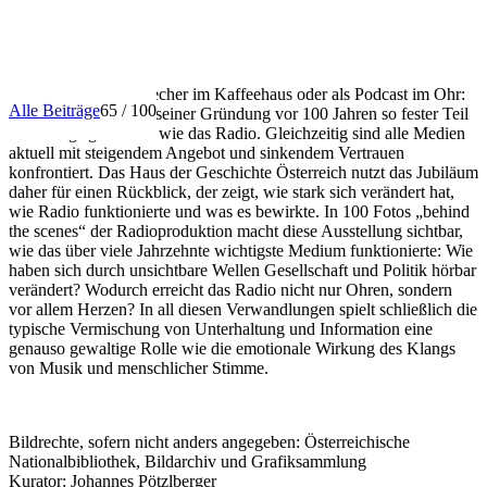
INFO
Ob über den Lautsprecher im Kaffeehaus oder als Podcast im Ohr:
Alle Beiträge
65 / 100
Kein Medium ist seit seiner Gründung vor 100 Jahren so fester Teil
des Alltags geblieben wie das Radio. Gleichzeitig sind alle Medien
aktuell mit steigendem Angebot und sinkendem Vertrauen
konfrontiert. Das Haus der Geschichte Österreich nutzt das Jubiläum
daher für einen Rückblick, der zeigt, wie stark sich verändert hat,
wie Radio funktionierte und was es bewirkte. In 100 Fotos „behind
the scenes“ der Radioproduktion macht diese Ausstellung sichtbar,
wie das über viele Jahrzehnte wichtigste Medium funktionierte: Wie
haben sich durch unsichtbare Wellen Gesellschaft und Politik hörbar
verändert? Wodurch erreicht das Radio nicht nur Ohren, sondern
vor allem Herzen? In all diesen Verwandlungen spielt schließlich die
typische Vermischung von Unterhaltung und Information eine
genauso gewaltige Rolle wie die emotionale Wirkung des Klangs
von Musik und menschlicher Stimme.
Bildrechte, sofern nicht anders angegeben: Österreichische
Nationalbibliothek, Bildarchiv und Grafiksammlung
Kurator: Johannes Pötzlberger