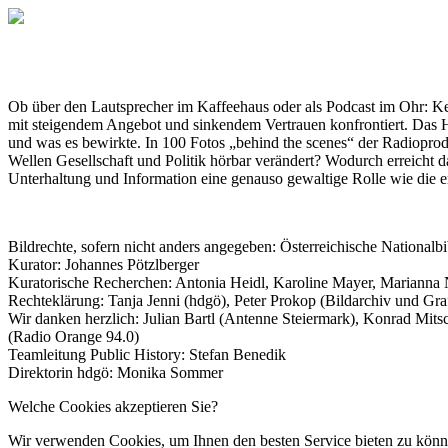
Ob über den Lautsprecher im Kaffeehaus oder als Podcast im Ohr: Kein
mit steigendem Angebot und sinkendem Vertrauen konfrontiert. Das Hau
und was es bewirkte. In 100 Fotos „behind the scenes“ der Radioprodu
Wellen Gesellschaft und Politik hörbar verändert? Wodurch erreicht d
Unterhaltung und Information eine genauso gewaltige Rolle wie die
Bildrechte, sofern nicht anders angegeben: Österreichische National
Kurator: Johannes Pötzlberger
Kuratorische Recherchen: Antonia Heidl, Karoline Mayer, Marianna
Rechteklärung: Tanja Jenni (hdgö), Peter Prokop (Bildarchiv und 
Wir danken herzlich: Julian Bartl (Antenne Steiermark), Konrad Mit
(Radio Orange 94.0)
Teamleitung Public History: Stefan Benedik
Direktorin hdgö: Monika Sommer
Welche Cookies akzeptieren Sie?
Wir verwenden Cookies, um Ihnen den besten Service bieten zu könne