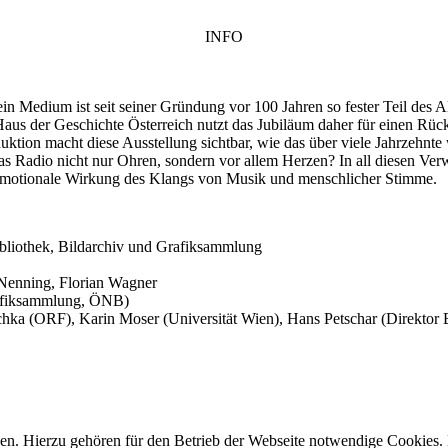
INFO
 Medium ist seit seiner Gründung vor 100 Jahren so fester Teil des All
s der Geschichte Österreich nutzt das Jubiläum daher für einen Rückbli
ktion macht diese Ausstellung sichtbar, wie das über viele Jahrzehnte
as Radio nicht nur Ohren, sondern vor allem Herzen? In all diesen Ver
 emotionale Wirkung des Klangs von Musik und menschlicher Stimme.
bibliothek, Bildarchiv und Grafiksammlung
 Nenning, Florian Wagner
Grafiksammlung, ÖNB)
schka (ORF), Karin Moser (Universität Wien), Hans Petschar (Direktor
n. Hierzu gehören für den Betrieb der Webseite notwendige Cookies. 