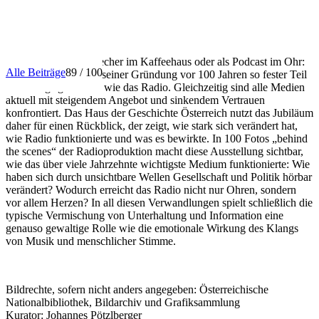
INFO
Ob über den Lautsprecher im Kaffeehaus oder als Podcast im Ohr:
Alle Beiträge
89 / 100
Kein Medium ist seit seiner Gründung vor 100 Jahren so fester Teil
des Alltags geblieben wie das Radio. Gleichzeitig sind alle Medien
aktuell mit steigendem Angebot und sinkendem Vertrauen
konfrontiert. Das Haus der Geschichte Österreich nutzt das Jubiläum
daher für einen Rückblick, der zeigt, wie stark sich verändert hat,
wie Radio funktionierte und was es bewirkte. In 100 Fotos „behind
the scenes“ der Radioproduktion macht diese Ausstellung sichtbar,
wie das über viele Jahrzehnte wichtigste Medium funktionierte: Wie
haben sich durch unsichtbare Wellen Gesellschaft und Politik hörbar
verändert? Wodurch erreicht das Radio nicht nur Ohren, sondern
vor allem Herzen? In all diesen Verwandlungen spielt schließlich die
typische Vermischung von Unterhaltung und Information eine
genauso gewaltige Rolle wie die emotionale Wirkung des Klangs
von Musik und menschlicher Stimme.
Bildrechte, sofern nicht anders angegeben: Österreichische
Nationalbibliothek, Bildarchiv und Grafiksammlung
Kurator: Johannes Pötzlberger