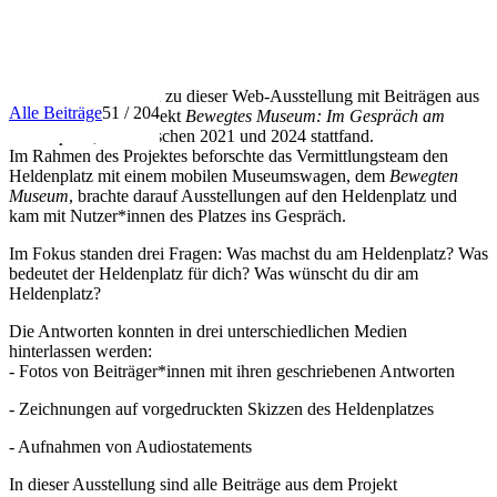
INFO
Herzlich willkommen zu dieser Web-Ausstellung mit Beiträgen aus
Alle Beiträge
51 / 204
dem Vermittlungsprojekt
Bewegtes Museum: Im Gespräch am
Heldenplatz
, das zwischen 2021 und 2024 stattfand.
Im Rahmen des Projektes beforschte das Vermittlungsteam den
Heldenplatz mit einem mobilen Museumswagen, dem
Bewegten
Museum
, brachte darauf Ausstellungen auf den Heldenplatz und
kam mit Nutzer*innen des Platzes ins Gespräch.
Im Fokus standen drei Fragen: Was machst du am Heldenplatz? Was
bedeutet der Heldenplatz für dich? Was wünscht du dir am
Heldenplatz?
Die Antworten konnten in drei unterschiedlichen Medien
hinterlassen werden:
- Fotos von Beiträger*innen mit ihren geschriebenen Antworten
- Zeichnungen auf vorgedruckten Skizzen des Heldenplatzes
- Aufnahmen von Audiostatements
In dieser Ausstellung sind alle Beiträge aus dem Projekt