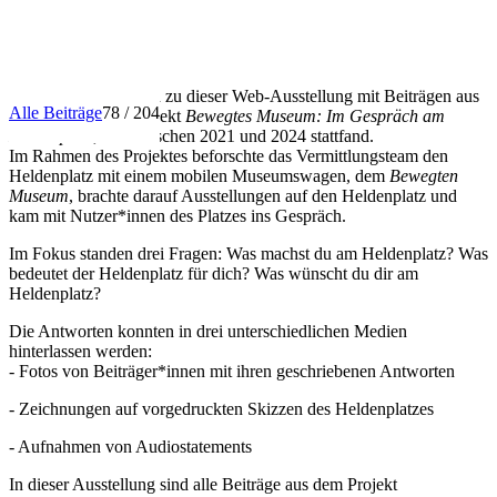
INFO
Herzlich willkommen zu dieser Web-Ausstellung mit Beiträgen aus
Alle Beiträge
78 / 204
dem Vermittlungsprojekt
Bewegtes Museum: Im Gespräch am
Heldenplatz
, das zwischen 2021 und 2024 stattfand.
Im Rahmen des Projektes beforschte das Vermittlungsteam den
Heldenplatz mit einem mobilen Museumswagen, dem
Bewegten
Museum
, brachte darauf Ausstellungen auf den Heldenplatz und
kam mit Nutzer*innen des Platzes ins Gespräch.
Im Fokus standen drei Fragen: Was machst du am Heldenplatz? Was
bedeutet der Heldenplatz für dich? Was wünscht du dir am
Heldenplatz?
Die Antworten konnten in drei unterschiedlichen Medien
hinterlassen werden:
- Fotos von Beiträger*innen mit ihren geschriebenen Antworten
- Zeichnungen auf vorgedruckten Skizzen des Heldenplatzes
- Aufnahmen von Audiostatements
In dieser Ausstellung sind alle Beiträge aus dem Projekt