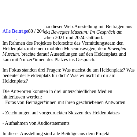
INFO
Herzlich willkommen zu dieser Web-Ausstellung mit Beiträgen aus
Alle Beiträge
80 / 204
dem Vermittlungsprojekt
Bewegtes Museum: Im Gespräch am
Heldenplatz
, das zwischen 2021 und 2024 stattfand.
Im Rahmen des Projektes beforschte das Vermittlungsteam den
Heldenplatz mit einem mobilen Museumswagen, dem
Bewegten
Museum
, brachte darauf Ausstellungen auf den Heldenplatz und
kam mit Nutzer*innen des Platzes ins Gespräch.
Im Fokus standen drei Fragen: Was machst du am Heldenplatz? Was
bedeutet der Heldenplatz für dich? Was wünscht du dir am
Heldenplatz?
Die Antworten konnten in drei unterschiedlichen Medien
hinterlassen werden:
- Fotos von Beiträger*innen mit ihren geschriebenen Antworten
- Zeichnungen auf vorgedruckten Skizzen des Heldenplatzes
- Aufnahmen von Audiostatements
In dieser Ausstellung sind alle Beiträge aus dem Projekt