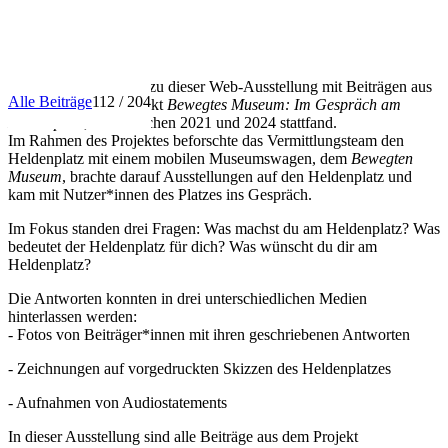
INFO
Herzlich willkommen zu dieser Web-Ausstellung mit Beiträgen aus
Alle Beiträge
112 / 204
dem Vermittlungsprojekt
Bewegtes Museum: Im Gespräch am
Heldenplatz
, das zwischen 2021 und 2024 stattfand.
Im Rahmen des Projektes beforschte das Vermittlungsteam den
Heldenplatz mit einem mobilen Museumswagen, dem
Bewegten
Museum
, brachte darauf Ausstellungen auf den Heldenplatz und
kam mit Nutzer*innen des Platzes ins Gespräch.
Im Fokus standen drei Fragen: Was machst du am Heldenplatz? Was
bedeutet der Heldenplatz für dich? Was wünscht du dir am
Heldenplatz?
Die Antworten konnten in drei unterschiedlichen Medien
hinterlassen werden:
- Fotos von Beiträger*innen mit ihren geschriebenen Antworten
- Zeichnungen auf vorgedruckten Skizzen des Heldenplatzes
- Aufnahmen von Audiostatements
In dieser Ausstellung sind alle Beiträge aus dem Projekt